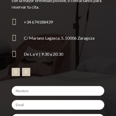
con la mayor brevedad posible, o contáctanos para
reservar tu cita.

+34 674188439

C/ Mariano Lagasca, 5, 50006 Zaragoza

De L a V | 9:30 a 20:30